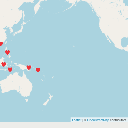
Leaflet
| ©
OpenStreetMap
contributors