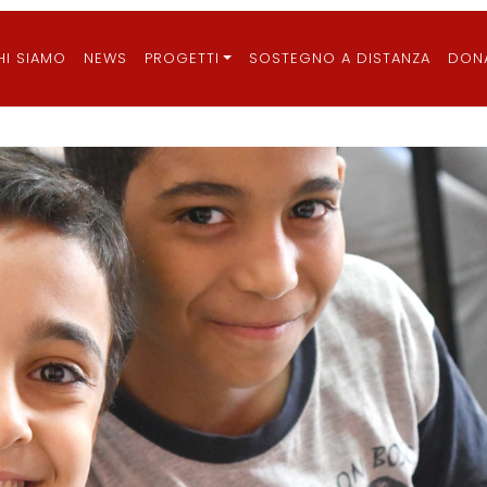
ain
HI SIAMO
NEWS
PROGETTI
SOSTEGNO A DISTANZA
DON
vigation