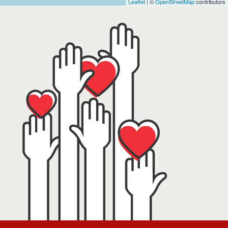
Leaflet
| ©
OpenStreetMap
contributors