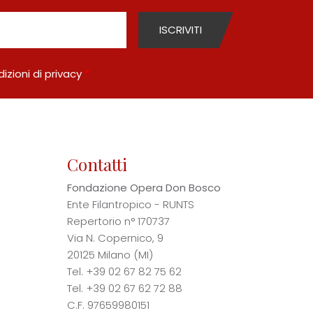
izioni di privacy
Contatti
Fondazione Opera Don Bosco
Ente Filantropico - RUNTS
Repertorio n° 170737
Via N. Copernico, 9
20125 Milano (MI)
Tel.
+39 02 67 82 75 62
Tel.
+39 02 67 62 72 88
C.F. 97659980151