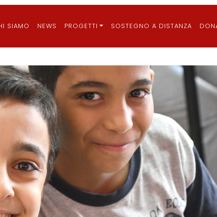
ain
HI SIAMO
NEWS
PROGETTI
SOSTEGNO A DISTANZA
DON
vigation