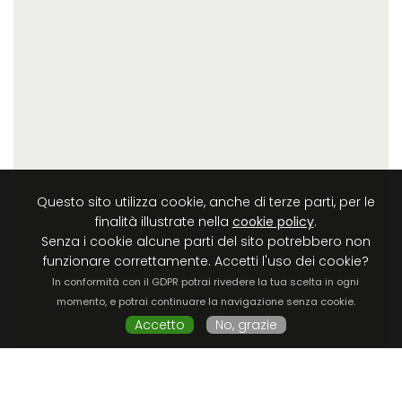
Questo sito utilizza cookie, anche di terze parti, per le
finalità illustrate nella
cookie policy
.
Senza i cookie alcune parti del sito potrebbero non
funzionare correttamente. Accetti l'uso dei cookie?
In conformità con il GDPR potrai rivedere la tua scelta in ogni
momento, e potrai continuare la navigazione senza cookie.
Accetto
No, grazie